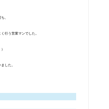
育ち、
よく行う営業マンでした。
、）
いました。