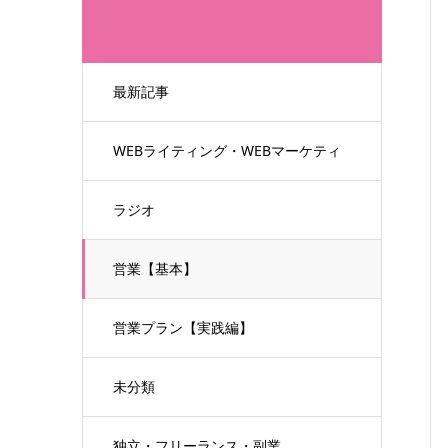
最新記事
WEBライティング・WEBマーケティ
ング
ラジオ
営業【基本】
営業プラン【実践編】
未分類
独立・フリーランス・副業