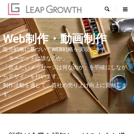

Web制作・動画制作
販売戦略に基づいてWEB戦略を実現します。
「ターゲットは誰なのか」
「伝えたいメッセージは何なのか」を明確にしなが
らデザインを行います。
制作活動を通して、貴社の売り上げ向上に貢献しま
す。