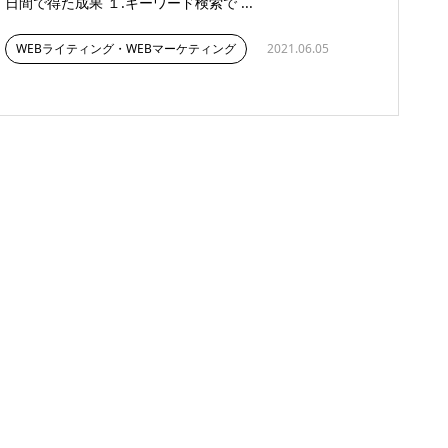
日間で得た成果 １.キーワード検索で ...
WEBライティング・WEBマーケティング
2021.06.05
ィールドを変える